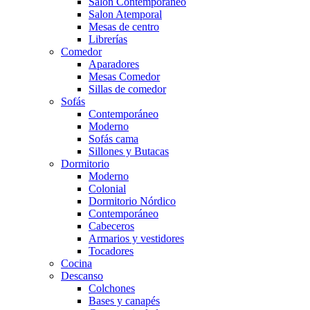
Salón Contemporaneo
Salon Atemporal
Mesas de centro
Librerías
Comedor
Aparadores
Mesas Comedor
Sillas de comedor
Sofás
Contemporáneo
Moderno
Sofás cama
Sillones y Butacas
Dormitorio
Moderno
Colonial
Dormitorio Nórdico
Contemporáneo
Cabeceros
Armarios y vestidores
Tocadores
Cocina
Descanso
Colchones
Bases y canapés