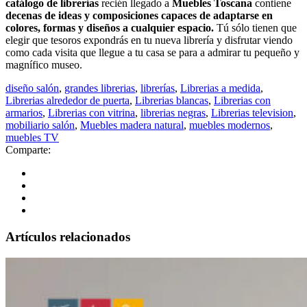
catálogo de librerías
recién llegado a
Muebles Toscana
contiene
decenas de ideas y composiciones capaces de adaptarse en
colores, formas y diseños a cualquier espacio.
Tú sólo tienen que
elegir que tesoros expondrás en tu nueva librería y disfrutar viendo
como cada visita que llegue a tu casa se para a admirar tu pequeño y
magnífico museo.
diseño salón
,
grandes librerias
,
librerías
,
Librerias a medida
,
Librerias alrededor de puerta
,
Librerias blancas
,
Librerias con
armarios
,
Librerias con vitrina
,
librerias negras
,
Librerias television
,
mobiliario salón
,
Muebles madera natural
,
muebles modernos
,
muebles TV
Comparte:
Artículos relacionados