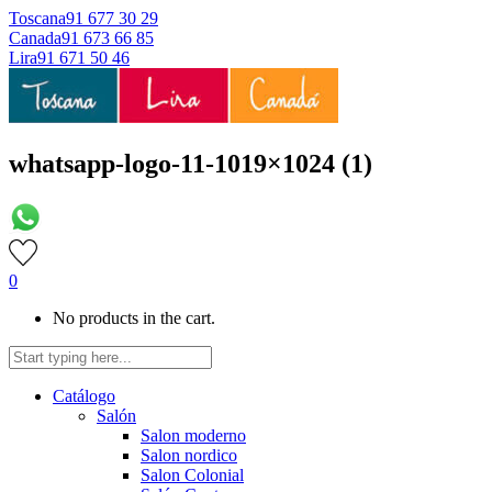
Toscana
91 677 30 29
Canada
91 673 66 85
Lira
91 671 50 46
whatsapp-logo-11-1019×1024 (1)
0
No products in the cart.
Catálogo
Salón
Salon moderno
Salon nordico
Salon Colonial