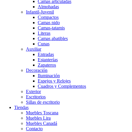
Camas articuladas
Almohadas
Infantil-Juvenil
Compactos
Camas nido
Camas-tatamis
Literas
Camas abatibles
Cunas
Auxiliar
Entradas
Estanterías
Zapateros
Decoración
Iluminación
Espejos y Relojes
Cuadros y Complementos
Exterior
Escritorios
Sillas de escritorio
Tiendas
Muebles Toscana
Muebles Lira
Muebles Canadá
Contacto