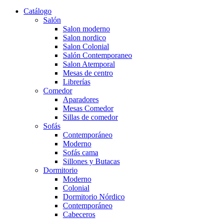
Catálogo
Salón
Salon moderno
Salon nordico
Salon Colonial
Salón Contemporaneo
Salon Atemporal
Mesas de centro
Librerías
Comedor
Aparadores
Mesas Comedor
Sillas de comedor
Sofás
Contemporáneo
Moderno
Sofás cama
Sillones y Butacas
Dormitorio
Moderno
Colonial
Dormitorio Nórdico
Contemporáneo
Cabeceros