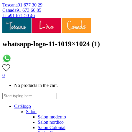
Toscana
91 677 30 29
Canada
91 673 66 85
Lira
91 671 50 46
whatsapp-logo-11-1019×1024 (1)
0
No products in the cart.
Catálogo
Salón
Salon moderno
Salon nordico
Salon Colonial