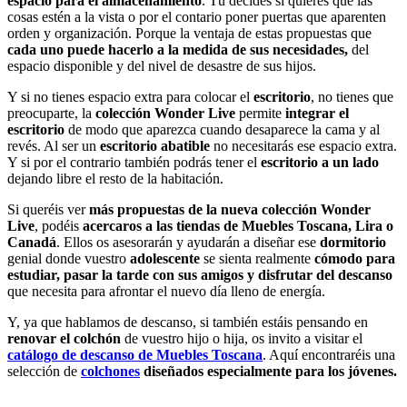
espacio para el almacenamiento
. Tú decides si quieres que las
cosas estén a la vista o por el contario poner puertas que aparenten
orden y organización. Porque la ventaja de estas propuestas que
cada uno puede hacerlo a la medida de sus necesidades,
del
espacio disponible y del nivel de desastre de sus hijos.
Y si no tienes espacio extra para colocar el
escritorio
, no tienes que
preocuparte, la
colección Wonder Live
permite
integrar el
escritorio
de modo que aparezca cuando desaparece la cama y al
revés. Al ser un
escritorio abatible
no necesitarás ese espacio extra.
Y si por el contrario también podrás tener el
escritorio a un lado
dejando libre el resto de la habitación.
Si queréis ver
más propuestas de la nueva colección Wonder
Live
, podéis
acercaros a las tiendas de Muebles Toscana, Lira o
Canadá
. Ellos os asesorarán y ayudarán a diseñar ese
dormitorio
genial donde vuestro
adolescente
se sienta realmente
cómodo para
estudiar, pasar la tarde con sus amigos y disfrutar del descanso
que necesita para afrontar el nuevo día lleno de energía.
Y, ya que hablamos de descanso, si también estáis pensando en
renovar el colchón
de vuestro hijo o hija, os invito a visitar el
catálogo de descanso de Muebles Toscana
. Aquí encontraréis una
selección de
colchones
diseñados especialmente para los jóvenes.