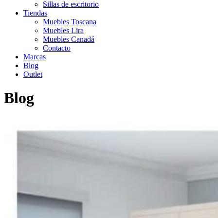
Sillas de escritorio
Tiendas
Muebles Toscana
Muebles Lira
Muebles Canadá
Contacto
Marcas
Blog
Outlet
Blog
Inicio
>
Dormitorio juvenil con cama abatible. Estudio de día.
Descanso de noche.