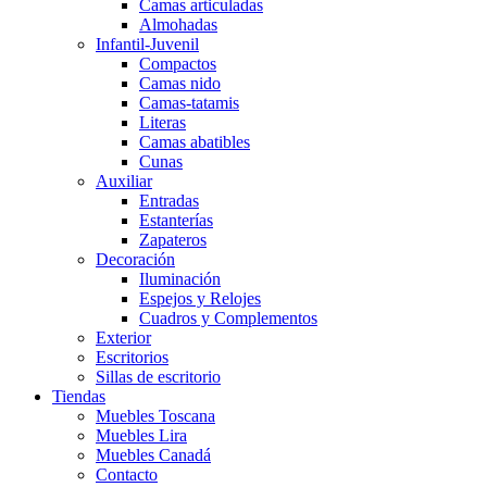
Camas articuladas
Almohadas
Infantil-Juvenil
Compactos
Camas nido
Camas-tatamis
Literas
Camas abatibles
Cunas
Auxiliar
Entradas
Estanterías
Zapateros
Decoración
Iluminación
Espejos y Relojes
Cuadros y Complementos
Exterior
Escritorios
Sillas de escritorio
Tiendas
Muebles Toscana
Muebles Lira
Muebles Canadá
Contacto