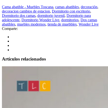
Cama abatible - Muebles Toscana
,
camas abatibles
,
decoración
,
decoracion cambios de estacion
,
Dormitorio con escritorio
,
Dormitorio dos camas
,
dormitorio juvenil
,
Dormitorio para
adolescente
,
Dormitorio Wonder Live
,
dormitorios
,
Dos camas
abatibles
,
muebles modernos
,
tienda de muebbles
,
Wonder Live
Comparte:
Artículos relacionados