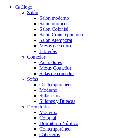
Catálogo
Salón
Salon moderno
Salon nordico
Salon Colonial
Salón Contemporaneo
Salon Atemporal
Mesas de centro
Librerías
Comedor
Aparadores
Mesas Comedor
Sillas de comedor
Sofás
Contemporáneo
Moderno
Sofás cama
Sillones y Butacas
Dormitorio
Moderno
Colonial
Dormitorio Nórdico
Contemporáneo
Cabeceros