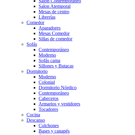
Salón Contemporaneo
Salon Atemporal
Mesas de centro
Librerías
Comedor
Aparadores
Mesas Comedor
Sillas de comedor
Sofás
Contemporáneo
Moderno
Sofás cama
Sillones y Butacas
Dormitorio
Moderno
Colonial
Dormitorio Nórdico
Contemporáneo
Cabeceros
Armarios y vestidores
Tocadores
Cocina
Descanso
Colchones
Bases y canapés